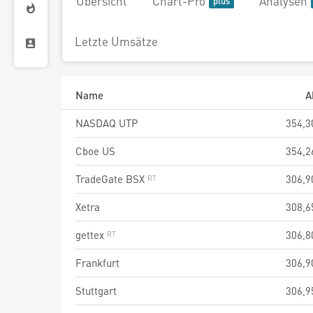
Übersicht
Chart-Pro
Analysen
Letzte Umsätze
Name
A
NASDAQ UTP
354,3
Cboe US
354,2
TradeGate BSX
306,9
Xetra
308,6
gettex
306,8
Frankfurt
306,9
Stuttgart
306,9