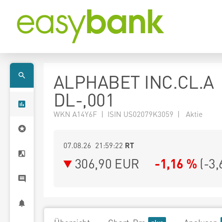
ALPHABET INC.CL.A
DL-,001
WKN A14Y6F | ISIN US02079K3059 | Aktie
07.08.26 21:59:22
RT
306,90
EUR
-1,16 %
(
-3,