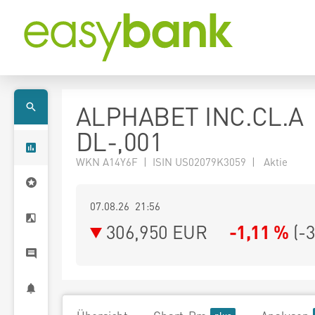
ALPHABET INC.CL.A
DL-,001
WKN A14Y6F | ISIN US02079K3059 | Aktie
07.08.26 21:56
306,950
EUR
-1,11 %
(
-