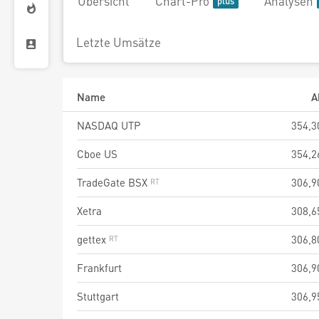
Übersicht
Chart-Pro
Analysen
Letzte Umsätze
Name
A
NASDAQ UTP
354,3
Cboe US
354,2
TradeGate BSX
306,9
Xetra
308,6
gettex
306,8
Frankfurt
306,9
Stuttgart
306,9