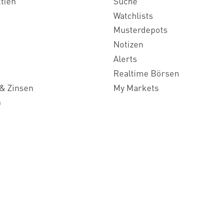
ktien
Suche
Watchlists
Musterdepots
Notizen
Alerts
Realtime Börsen
& Zinsen
My Markets
n