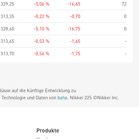
329,25
-5,06 %
-16,65
72
313,35
-0,22 %
-0,70
0
328,60
-5,10 %
-16,75
0
313,65
-0,53 %
-1,65
-
313,70
-0,56 %
-1,75
-
üsse auf die künftige Entwicklung zu.
. Technologie und Daten von
baha
. Nikkei 225 ©Nikkei Inc.
Produkte