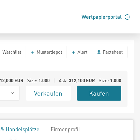
Wertpapierportal
Watchlist
Musterdepot
Alert
Factsheet
12,000
EUR
Size:
1.000
| Ask:
312,100
EUR
Size:
1.000
Verkaufen
Kaufen
 & Handelsplätze
Firmenprofil