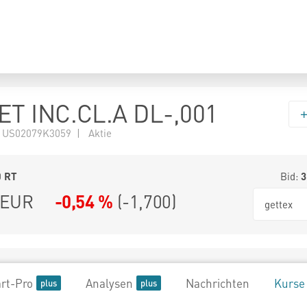
T INC.CL.A DL-,001
 US02079K3059 | Aktie
0
RT
Bid:
3
EUR
-0,54 %
(
-1,700
)
gettex
rt-Pro
Analysen
Nachrichten
Kurse