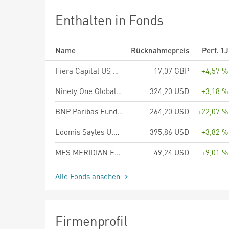
Enthalten in Fonds
Name
Rücknahmepreis
Perf. 1J
Fiera Capital US Equity Fund - R Class Shares
17,07 GBP
+4,57 %
Ninety One Global Strategy Fund - American Franchise Fund A Inc USD
324,20 USD
+3,18 %
BNP Paribas Funds US Growth Classic Capitalisation
264,20 USD
+22,07 %
Loomis Sayles U.S. Growth Equity Fund R/A (USD)
395,86 USD
+3,82 %
MFS MERIDIAN FUNDS - U.S. CONCENTRATED GROWTH FUND - Klasse A1 USD
49,24 USD
+9,01 %
Alle Fonds ansehen
Firmenprofil