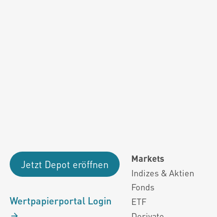
Performanceergebnisse der Vergange
Alle Kursinformationen sind nach den Bestimmung
Markets
Jetzt Depot eröffnen
Indizes & Aktien
Fonds
Wertpapierportal Login
ETF
Derivate