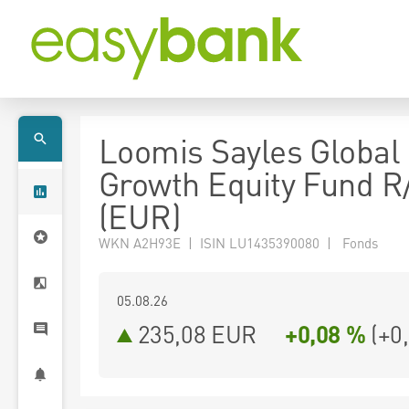
Loomis Sayles Global
Growth Equity Fund R
(EUR)
WKN A2H93E | ISIN LU1435390080 | Fonds
05.08.26
235,08 EUR
+0,08 %
(
+0