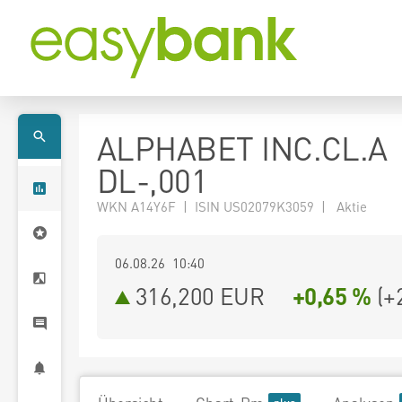
ALPHABET INC.CL.A
DL-,001
WKN A14Y6F | ISIN US02079K3059 | Aktie
06.08.26 10:40
316,200
EUR
+0,65 %
(
+