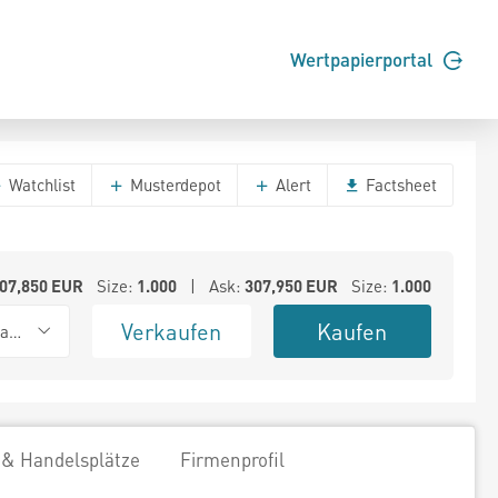
Wertpapierportal
Watchlist
Musterdepot
Alert
Factsheet
07,850
EUR
Size:
1.000
| Ask:
307,950
EUR
Size:
1.000
Verkaufen
Kaufen
ank (Baadex)
 & Handelsplätze
Firmenprofil