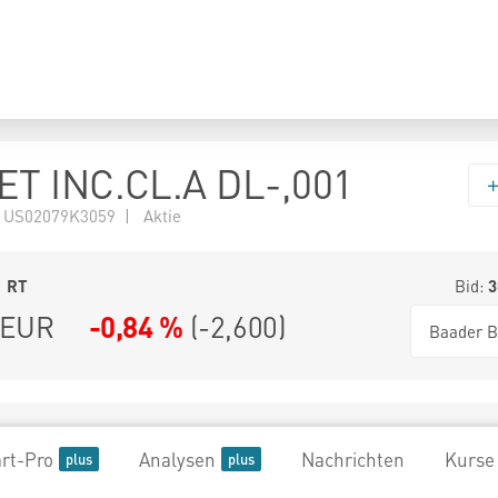
T INC.CL.A DL-,001
 US02079K3059 | Aktie
1
RT
Bid:
3
EUR
-0,84 %
(
-2,600
)
Baader B
rt-Pro
Analysen
Nachrichten
Kurse