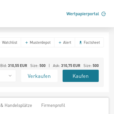
Wertpapierportal
Watchlist
Musterdepot
Alert
Factsheet
Bid:
310,55
EUR
Size:
500
| Ask:
310,75
EUR
Size:
500
Verkaufen
Kaufen
 & Handelsplätze
Firmenprofil