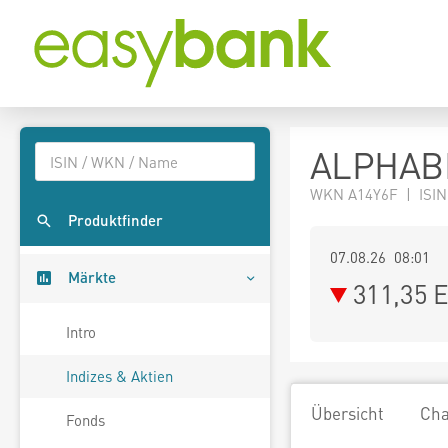
ALPHABE
WKN A14Y6F | ISIN
Produktfinder
07.08.26 08:01
Märkte
311,35
E
Intro
Indizes & Aktien
Übersicht
Cha
Fonds