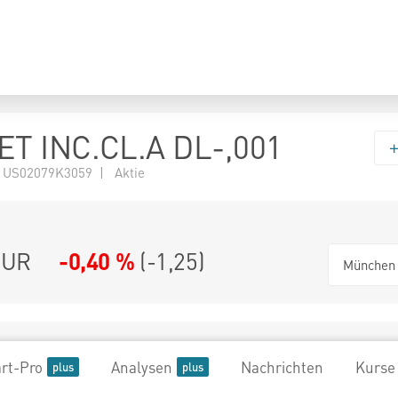
T INC.CL.A DL-,001
 US02079K3059 | Aktie
UR
-0,40 %
(
-1,25
)
München
rt-Pro
Analysen
Nachrichten
Kurse