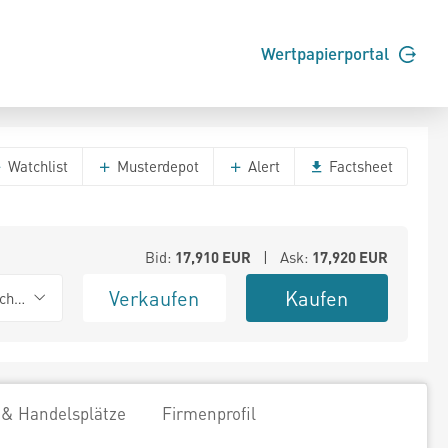
Wertpapierportal
Watchlist
Musterdepot
Alert
Factsheet
Bid:
17,910
EUR
| Ask:
17,920
EUR
Verkaufen
Kaufen
chwarz
 & Handelsplätze
Firmenprofil