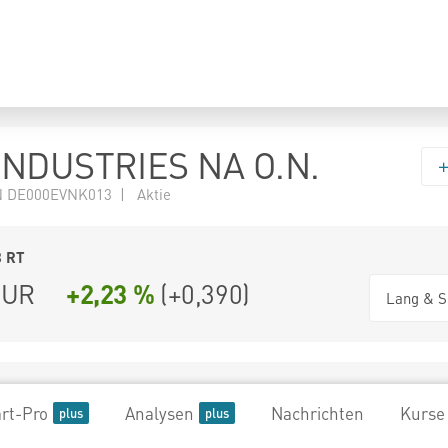
INDUSTRIES NA O.N.
N DE000EVNK013 | Aktie
8
RT
UR
+2,23 %
(
+0,390
)
Lang & S
rt-Pro
Analysen
Nachrichten
Kurse