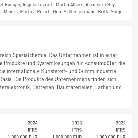
el Rüdiger, Angela Titzrath, Martin Albers, Alexandra Boy,
s Meiers, Martina Reisch, Gerd Schlengermann, Britta Sorge
reich Spezialchemie. Das Unternehmen ist in einer
he Produkte und Systemlösungen für Konsumgüter, die
ie internationale Kunststoff- und Gummiindustrie
asis. Die Produkte des Unternehmens finden sich
erelektronik, Batterien, Baumaterialien, Farben und
2024
2023
2022
IFRS
IFRS
IFRS
1.000.000
EUR
1.000.000
EUR
1.000.000
EUR