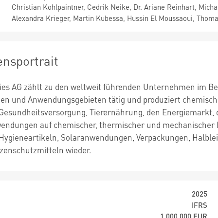
Christian Kohlpaintner, Cedrik Neike, Dr. Ariane Reinhart, Micha
Alexandra Krieger, Martin Kubessa, Hussin El Moussaoui, Thoma
nsportrait
ries AG zählt zu den weltweit führenden Unternehmen im Be
ten und Anwendungsgebieten tätig und produziert chemisc
esundheitsversorgung, Tierernährung, den Energiemarkt, d
endungen auf chemischer, thermischer und mechanischer B
Hygieneartikeln, Solaranwendungen, Verpackungen, Halbleit
zenschutzmitteln wieder.
2025
IFRS
1.000.000
EUR