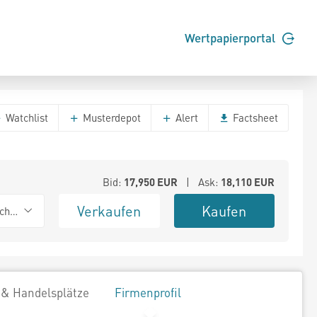
Wertpapierportal
Watchlist
Musterdepot
Alert
Factsheet
Bid:
17,950
EUR
| Ask:
18,110
EUR
Verkaufen
Kaufen
chwarz
 & Handelsplätze
Firmenprofil