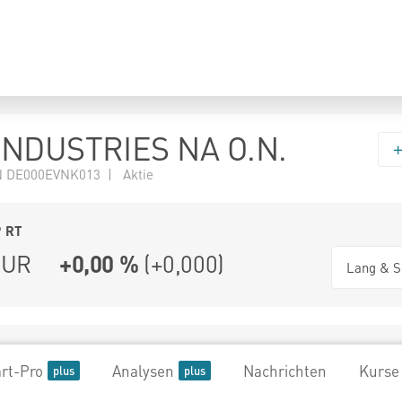
INDUSTRIES NA O.N.
N DE000EVNK013 | Aktie
9
RT
UR
+0,00 %
(
+0,000
)
Lang & S
rt-Pro
Analysen
Nachrichten
Kurse