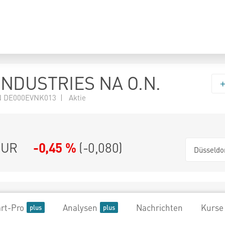
INDUSTRIES NA O.N.
N DE000EVNK013 | Aktie
UR
-0,45 %
(
-0,080
)
Düsseldo
rt-Pro
Analysen
Nachrichten
Kurse