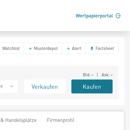
Wertpapierportal
Watchlist
Musterdepot
Alert
Factsheet
Bid:
-
| Ask:
-
Verkaufen
Kaufen
rf
 & Handelsplätze
Firmenprofil