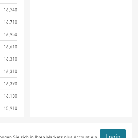
16,740
16,710
16,950
16,610
16,310
16,310
16,390
16,130
15,910
Login
ggen Sie sich in Ihren Markets plus Account ein