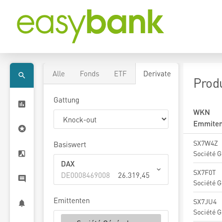
Alle
Fonds
ETF
Derivate
Prod
Gattung
WKN
Emmiten
SX7W4Z
Basiswert
Société G
DAX
SX7F0T
DE0008469008
26.319,45
Société G
Emittenten
SX7JU4
Société G