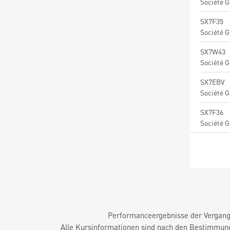
Société G
SX7F35
Société G
SX7W43
Société G
SX7EBV
Société G
SX7F36
Société G
Performanceergebnisse der Vergange
Alle Kursinformationen sind nach den Bestimmung