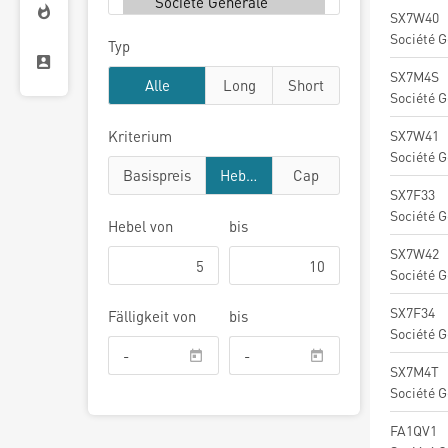
SX7W40
Société G
Typ
SX7M4S
Alle
Long
Short
Société G
SX7W41
Kriterium
Société G
Basispreis
Hebel
Cap
SX7F33
Société G
Hebel
von
bis
SX7W42
Société G
SX7F34
Fälligkeit von
bis
Société G
SX7M4T
Société G
FA1QV1