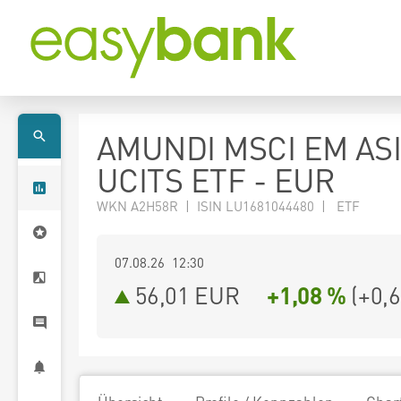
AMUNDI MSCI EM AS
UCITS ETF - EUR
WKN A2H58R | ISIN LU1681044480 | ETF
07.08.26 12:30
56,01
EUR
+1,08 %
(
+0,