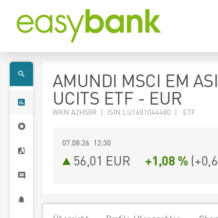
AMUNDI MSCI EM AS
UCITS ETF - EUR
WKN A2H58R | ISIN LU1681044480 | ETF
07.08.26 12:30
56,01
EUR
+1,08 %
(
+0,