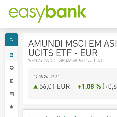
AMUNDI MSCI EM AS
UCITS ETF - EUR
WKN A2H58R | ISIN LU1681044480 | ETF
07.08.26 12:30
56,01
EUR
+1,08 %
(
+0,