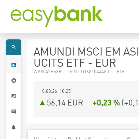
AMUNDI MSCI EM AS
UCITS ETF - EUR
WKN A2H58R | ISIN LU1681044480 | ETF
10.08.26 10:25
56,14
EUR
+0,23 %
(
+0,