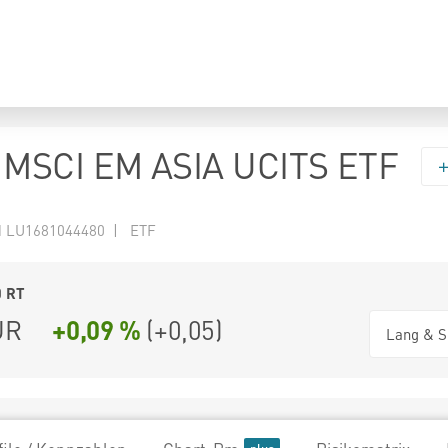
MSCI EM ASIA UCITS ETF
N LU1681044480 | ETF
0
RT
UR
+0,09 %
(
+0,05
)
Lang & S