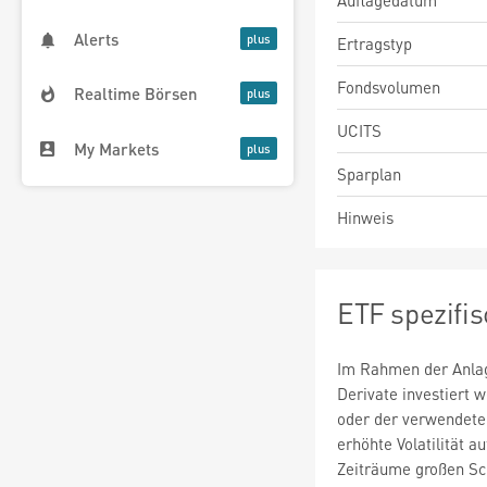
Auflagedatum
Alerts
Ertragstyp
Fondsvolumen
Realtime Börsen
UCITS
My Markets
Sparplan
Hinweis
ETF spezifi
Im Rahmen der Anlag
Derivate investiert
oder der verwendete
erhöhte Volatilität a
Zeiträume großen S