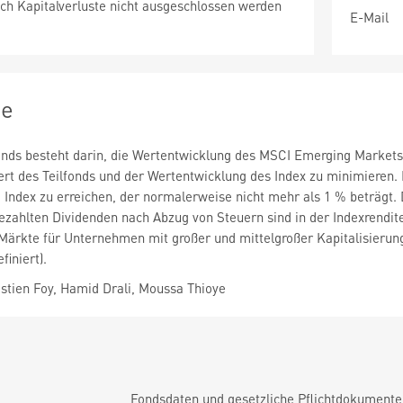
ch Kapitalverluste nicht ausgeschlossen werden
E-Mail
ie
fonds besteht darin, die Wertentwicklung des MSCI Emerging Markets
t des Teilfonds und der Wertentwicklung des Index zu minimieren. D
 Index zu erreichen, der normalerweise nicht mehr als 1 % beträgt. 
ezahlten Dividenden nach Abzug von Steuern sind in der Indexrendit
 Märkte für Unternehmen mit großer und mittelgroßer Kapitalisierung
iniert).
tien Foy, Hamid Drali, Moussa Thioye
Fondsdaten und gesetzliche Pflichtdokument