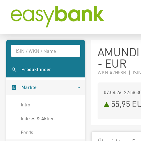
AMUNDI 
- EUR
Produktfinder
WKN A2H58R | ISI
Märkte
07.08.26 22:58:3
55,95
E
Intro
Indizes & Aktien
Fonds