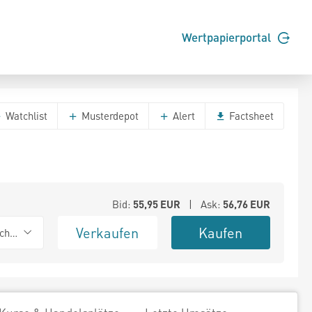
Wertpapierportal
Watchlist
Musterdepot
Alert
Factsheet
Bid:
55,95
EUR
| Ask:
56,76
EUR
Verkaufen
Kaufen
chwarz