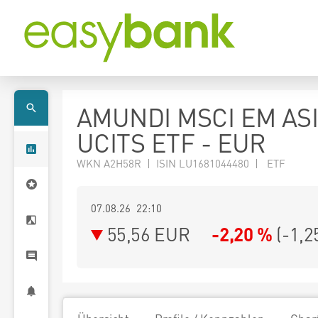
AMUNDI MSCI EM AS
UCITS ETF - EUR
WKN A2H58R | ISIN LU1681044480 | ETF
07.08.26 22:10
55,56
EUR
-2,20 %
(
-1,2