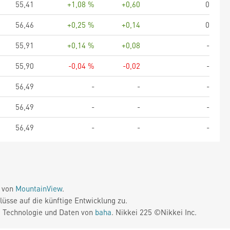
55,41
+1,08 %
+0,60
0
56,46
+0,25 %
+0,14
0
55,91
+0,14 %
+0,08
-
55,90
-0,04 %
-0,02
-
56,49
-
-
-
56,49
-
-
-
56,49
-
-
-
e von
MountainView
.
üsse auf die künftige Entwicklung zu.
. Technologie und Daten von
baha
. Nikkei 225 ©Nikkei Inc.