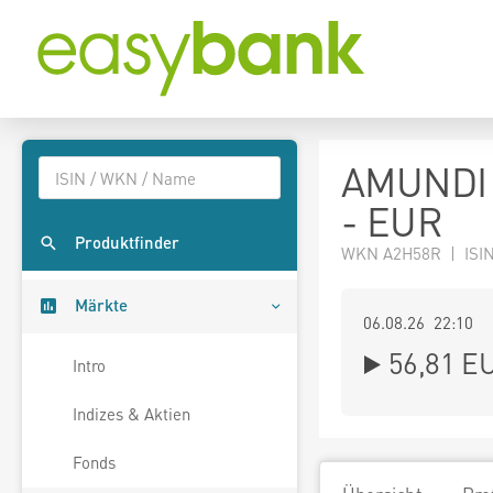
AMUNDI 
- EUR
Produktfinder
WKN A2H58R | ISI
Märkte
06.08.26 22:10
56,81
E
Intro
Indizes & Aktien
Fonds