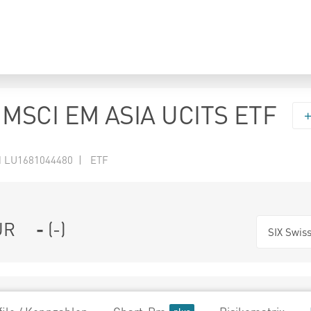
MSCI EM ASIA UCITS ETF
N LU1681044480 | ETF
UR
-
(
-
)
SIX Swis