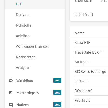
Übersicht
Pro
ETF
ETF-Profil
Derivate
Rohstoffe
Name
Anleihen
Xetra ETF
Währungen & Zinsen
TradeGate BSX
Nachrichten
Stuttgart
Analysen
SIX Swiss Exchange
Watchlists
gettex
Düsseldorf
Musterdepots
Frankfurt
Notizen