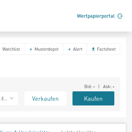
Wertpapierportal
Watchlist
Musterdepot
Alert
Factsheet
Bid:
-
| Ask:
-
Verkaufen
Kaufen
s Exchange