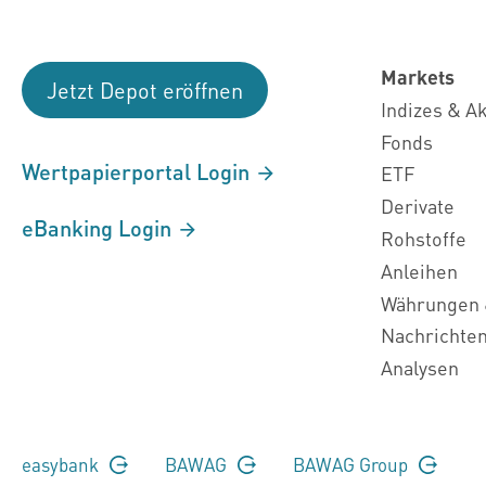
Markets
Jetzt Depot eröffnen
Indizes & A
Fonds
Wertpapierportal Login
ETF
Derivate
eBanking Login
Rohstoffe
Anleihen
Währungen 
Nachrichte
Analysen
easybank
BAWAG
BAWAG Group