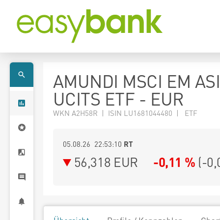
AMUNDI MSCI EM AS
UCITS ETF - EUR
WKN A2H58R | ISIN LU1681044480 | ETF
05.08.26 22:53:10
RT
56,318
EUR
-0,11 %
(
-0,