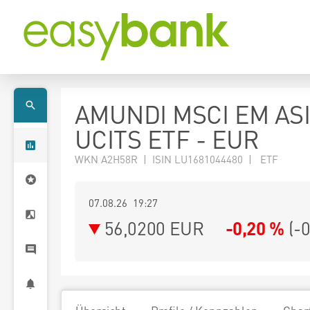
AMUNDI MSCI EM AS
UCITS ETF - EUR
WKN A2H58R | ISIN LU1681044480 | ETF
07.08.26 19:27
56,0200
EUR
-0,20 %
(
-