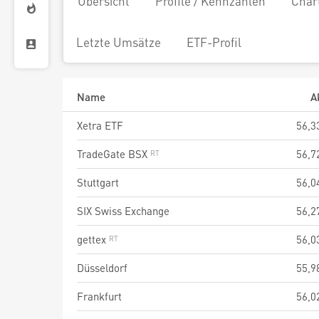
Übersicht
Profile / Kennzahlen
Char
Letzte Umsätze
ETF-Profil
Name
A
Xetra ETF
56,3
TradeGate BSX
56,7
Stuttgart
56,0
SIX Swiss Exchange
56,2
gettex
56,0
Düsseldorf
55,9
Frankfurt
56,0