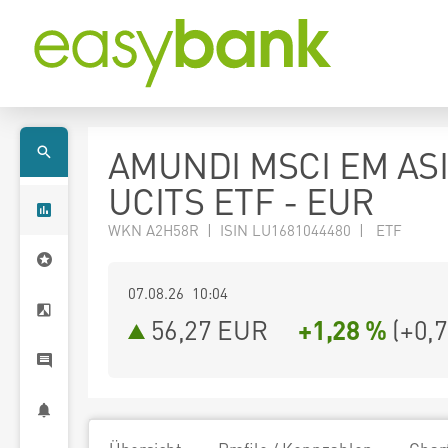
AMUNDI MSCI EM AS
UCITS ETF - EUR
WKN A2H58R | ISIN LU1681044480 | ETF
07.08.26 10:04
56,27
EUR
+1,28 %
(
+0,