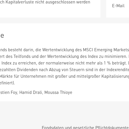
ch Kapitalverluste nicht ausgeschlossen werden
E-Mail
ie
fonds besteht darin, die Wertentwicklung des MSCI Emerging Markets
t des Teilfonds und der Wertentwicklung des Index zu minimieren. D
 Index zu erreichen, der normalerweise nicht mehr als 1 % beträgt. 
ezahlten Dividenden nach Abzug von Steuern sind in der Indexrendit
 Märkte für Unternehmen mit großer und mittelgroßer Kapitalisierung
iniert).
tien Foy, Hamid Drali, Moussa Thioye
Fondsdaten und gesetzliche Pflichtdokument