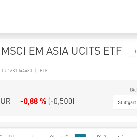
MSCI EM ASIA UCITS ETF
N LU1681044480 | ETF
Bid
UR
-0,88 %
(
-0,500
)
Stuttgart