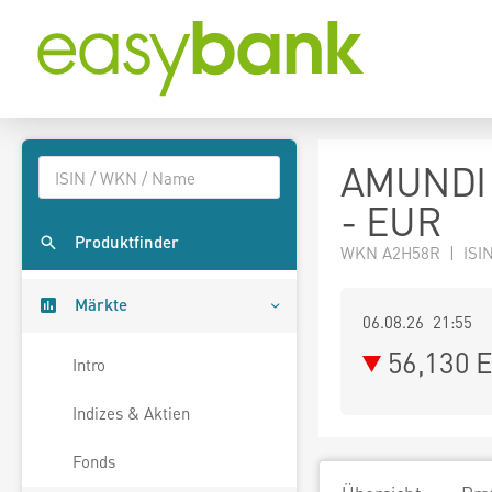
AMUNDI 
- EUR
Produktfinder
WKN A2H58R | ISI
Märkte
06.08.26 21:55
56,130
E
Intro
Indizes & Aktien
Fonds