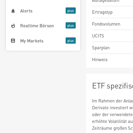
Auflagedatum
Alerts
Ertragstyp
Fondsvolumen
Realtime Börsen
UCITS
My Markets
Sparplan
Hinweis
ETF spezifi
Im Rahmen der Anlag
Derivate investiert
oder der verwendete
erhöhte Volatilität a
Zeiträume großen S