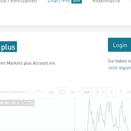
file / Kennzahlen
Chart-Pro
Risikomatrix
Login
Sie haben n
hren Markets plus Account ein.
Jetzt regist