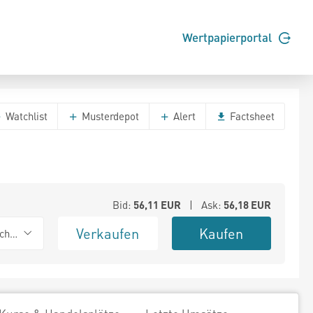
Wertpapierportal
Watchlist
Musterdepot
Alert
Factsheet
Bid:
56,11
EUR
| Ask:
56,18
EUR
Verkaufen
Kaufen
chwarz