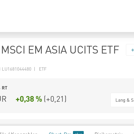
MSCI EM ASIA UCITS ETF
N LU1681044480 | ETF
4
RT
UR
+0,38 %
(
+0,21
)
Lang & S