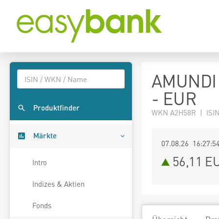
AMUNDI 
- EUR
Produktfinder
WKN A2H58R | ISI
Märkte
07.08.26 16:27:5
56,11
E
Intro
Indizes & Aktien
Fonds