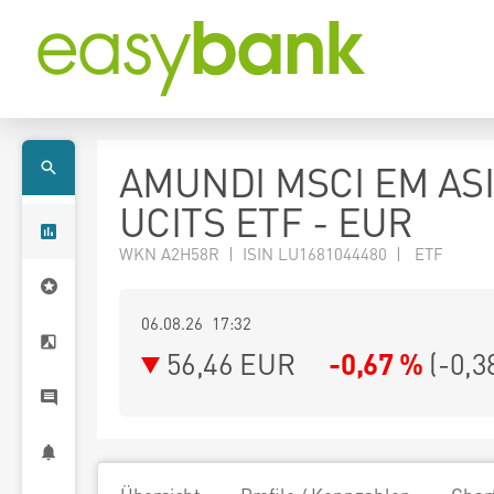
AMUNDI MSCI EM AS
UCITS ETF - EUR
WKN A2H58R | ISIN LU1681044480 | ETF
06.08.26 17:32
56,46
EUR
-0,67 %
(
-0,3