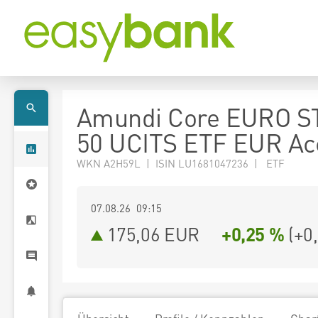
Amundi Core EURO S
50 UCITS ETF EUR Ac
WKN A2H59L | ISIN LU1681047236 | ETF
07.08.26 09:15
175,06
EUR
+0,25 %
(
+0