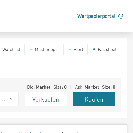
Wertpapierportal
Watchlist
Musterdepot
Alert
Factsheet
Bid:
Market
Size:
0
| Ask:
Market
Size:
0
Verkaufen
Kaufen
s Exchange