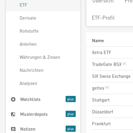
Übersicht
Pro
ETF
ETF-Profil
Derivate
Rohstoffe
Name
Anleihen
Xetra ETF
Währungen & Zinsen
TradeGate BSX
Nachrichten
SIX Swiss Exchange
Analysen
gettex
Watchlists
Stuttgart
Düsseldorf
Musterdepots
Frankfurt
Notizen