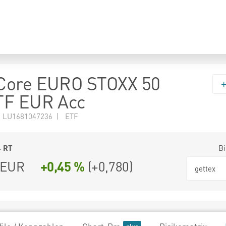
Core EURO STOXX 50
TF EUR Acc
N LU1681047236 | ETF
4
RT
Bi
EUR
+0,45 %
(
+0,780
)
gettex