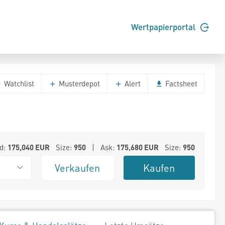
Wertpapierportal
Watchlist
Musterdepot
Alert
Factsheet
d:
175,040
EUR
Size:
950
| Ask:
175,680
EUR
Size:
950
Verkaufen
Kaufen