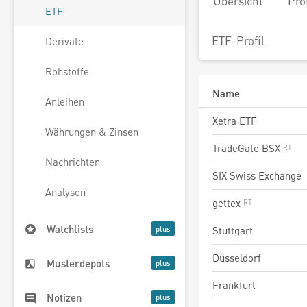
Übersicht
Pro
ETF
ETF-Profil
Derivate
Rohstoffe
Name
Anleihen
Xetra ETF
Währungen & Zinsen
TradeGate BSX
Nachrichten
SIX Swiss Exchange
Analysen
gettex
Watchlists
Stuttgart
Düsseldorf
Musterdepots
Frankfurt
Notizen