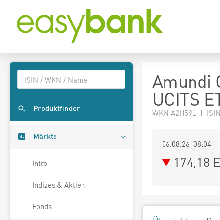
Amundi 
UCITS E
Produktfinder
WKN A2H59L | ISI
Märkte
06.08.26 08:04
174,18
E
Intro
Indizes & Aktien
Fonds