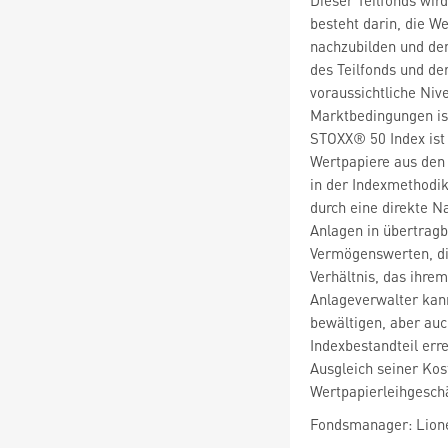
besteht darin, die 
nachzubilden und de
des Teilfonds und de
voraussichtliche Niv
Marktbedingungen is
STOXX® 50 Index ist 
Wertpapiere aus den 
in der Indexmethodik
durch eine direkte N
Anlagen in übertrag
Vermögenswerten, die
Verhältnis, das ihre
Anlageverwalter kann
bewältigen, aber au
Indexbestandteil err
Ausgleich seiner Kos
Wertpapierleihgeschä
Fondsmanager: Lion