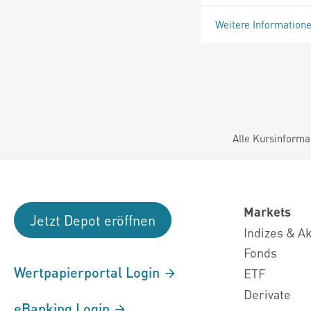
Weitere Information
Alle Kursinforma
Markets
Jetzt Depot eröffnen
Indizes & A
Fonds
Wertpapierportal Login
ETF
Derivate
eBanking Login