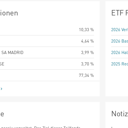
tionen
ETF 
10,33 %
2026 Ver
4,64 %
2026 Bas
 SA MADRID
3,99 %
2026 Hal
SE
3,70 %
2025 Rec
77,34 %
ie
Noti
 passiv verwaltet. Das Ziel dieses Teilfonds