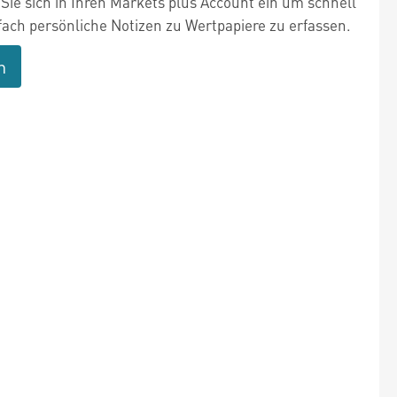
Sie sich in Ihren Markets plus Account ein um schnell
fach persönliche Notizen zu Wertpapiere zu erfassen.
n