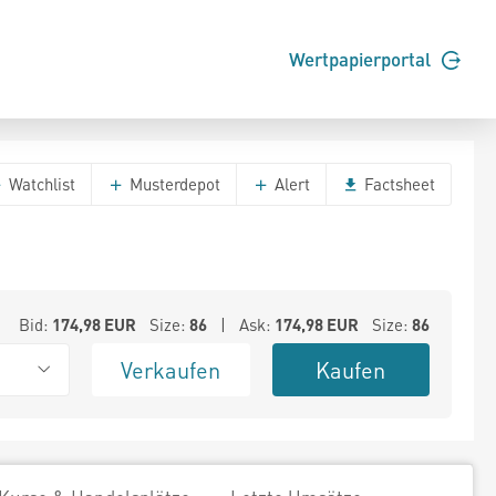
Wertpapierportal
Watchlist
Musterdepot
Alert
Factsheet
Bid:
174,98
EUR
Size:
86
| Ask:
174,98
EUR
Size:
86
Verkaufen
Kaufen