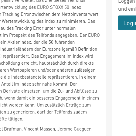
Loggen 
Wertentwicklung des EURO STOXX 50 Index
und ein
n Tracking Error zwischen dem Nettoinventarwert
r Wertentwicklung des Index zu minimieren. Das
Logi
eau des Tracking Error unter normalen
t im Prospekt des Teilfonds angegeben. Der EURO
ein Aktienindex, der die 50 führenden
Industrieländern der Eurozone (gemäß Definition
) repräsentiert. Das Engagement im Index wird
achbildung erreicht, hauptsächlich durch direkte
baren Wertpapieren und/oder anderen zulässigen
 die Indexbestandteile repräsentieren, in einem
m Anteil im Index sehr nahe kommt. Der
 Derivate einsetzen, um die Zu- und Abflüsse zu
ch, wenn damit ein besseres Engagement in einem
eicht werden kann. Um zusätzlich Erträge zum
ten zu generieren, darf der Teilfonds zudem
fte tätigen.
el Brafman, Vincent Masson, Jerome Gueguen