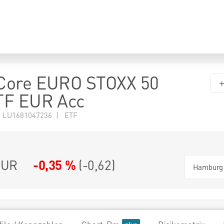
Core EURO STOXX 50
TF EUR Acc
N LU1681047236 | ETF
UR
-0,35 %
(
-0,62
)
Hamburg