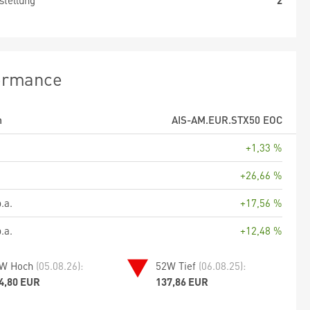
stellung
2
ormance
m
AIS-AM.EUR.STX50 EOC
+1,33 %
+26,66 %
.a.
+17,56 %
.a.
+12,48 %
W Hoch
(05.08.26):
52W Tief
(06.08.25):
4,80 EUR
137,86 EUR