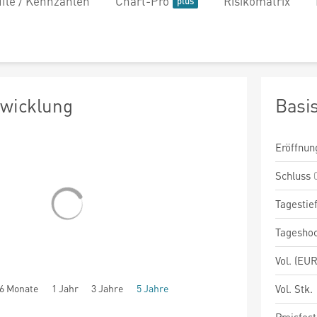
file / Kennzahlen
Chart-Pro
Risikomatrix
twicklung
Basi
Eröffnun
Schluss
Tagestie
Tagesho
Vol. (EUR
6 Monate
1 Jahr
3 Jahre
5 Jahre
Vol. Stk.