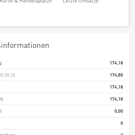
Kurse & Handelsplätze
Letzte Umsätze
sinformationen
g
174,18
05.08.26
174,80
f
174,18
ch
174,18
)
0,00
0