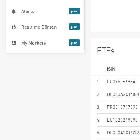
Alerts
Realtime Börsen
My Markets
ETFs
ISIN
1
LU0950669845
2
DE000A2QP380
3
FR0010717090
4
LU1829219390
5
DE000A2QP372