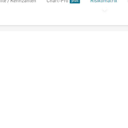
file / Kennzahlen
Chart-Pro
Risikomatrix