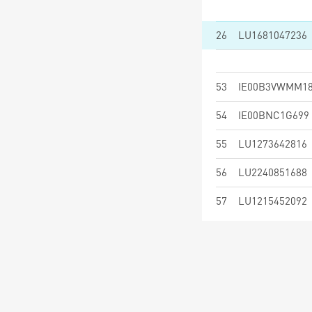
26
LU1681047236
53
IE00B3VWMM1
54
IE00BNC1G699
55
LU1273642816
56
LU2240851688
57
LU1215452092