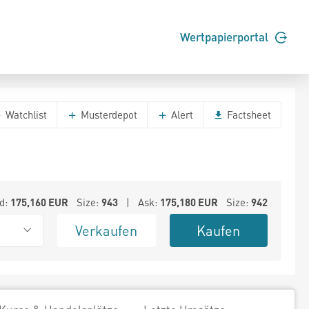
Wertpapierportal
Watchlist
Musterdepot
Alert
Factsheet
d:
175,160
EUR
Size:
943
| Ask:
175,180
EUR
Size:
942
Verkaufen
Kaufen