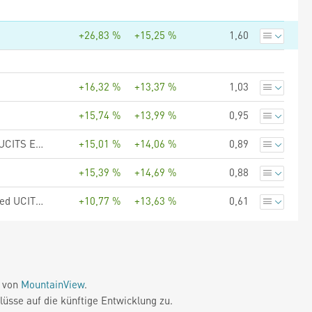
+26,83 %
+15,25 %
1,60
+16,32 %
+13,37 %
1,03
+15,74 %
+13,99 %
0,95
UBS (Lux) Fund Solutions - UBS MSCI EMU Socially Responsible UCITS ETF hCHF acc
+15,01 %
+14,06 %
0,89
+15,39 %
+14,69 %
0,88
UBS (Lux) Fund Solutions - UBS Factor MSCI EMU Quality Screened UCITS ETF hCHF acc
+10,77 %
+13,63 %
0,61
e von
MountainView
.
üsse auf die künftige Entwicklung zu.