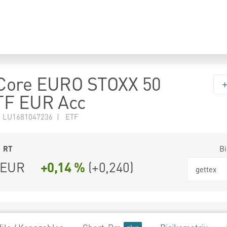
Core EURO STOXX 50
TF EUR Acc
N LU1681047236 | ETF
1
RT
Bi
EUR
+0,14 %
(
+0,240
)
gettex