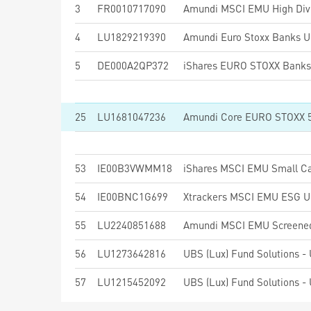
3
FR0010717090
Amundi MSCI EMU High Div
4
LU1829219390
Amundi Euro Stoxx Banks U
5
DE000A2QP372
25
LU1681047236
Amundi Core EURO STOXX 
53
IE00B3VWMM18
iShares MSCI EMU Small Ca
54
IE00BNC1G699
Xtrackers MSCI EMU ESG U
55
LU2240851688
Amundi MSCI EMU Screened
56
LU1273642816
57
LU1215452092