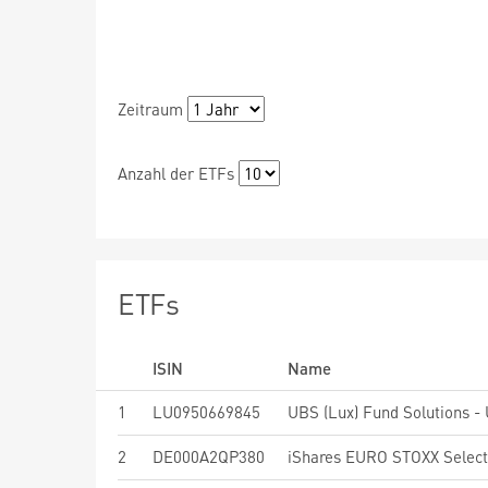
Zeitraum
Anzahl der ETFs
ETFs
ISIN
Name
1
LU0950669845
2
DE000A2QP380