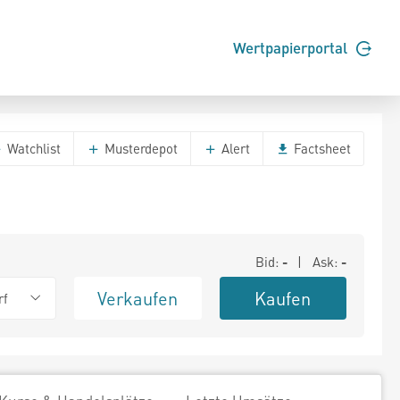
Wertpapierportal
Watchlist
Musterdepot
Alert
Factsheet
Bid:
-
| Ask:
-
Verkaufen
Kaufen
rf