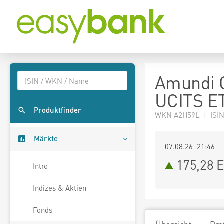
Amundi 
UCITS E
Produktfinder
WKN A2H59L | ISI
Märkte
07.08.26 21:46
175,28
E
Intro
Indizes & Aktien
Fonds