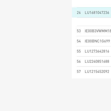
26
LU1681047236
53
IE00B3VWMM1
54
IE00BNC1G699
55
LU1273642816
56
LU2240851688
57
LU1215452092