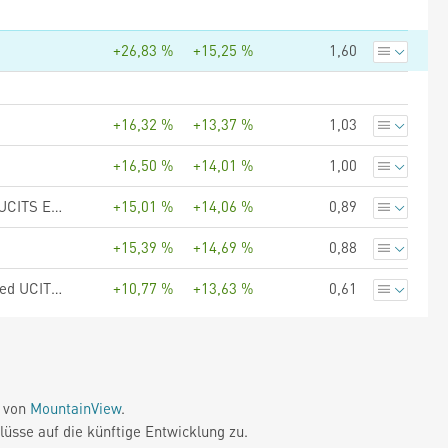
+26,83 %
+15,25 %
1,60
+16,32 %
+13,37 %
1,03
+16,50 %
+14,01 %
1,00
UBS (Lux) Fund Solutions - UBS MSCI EMU Socially Responsible UCITS ETF hCHF acc
+15,01 %
+14,06 %
0,89
+15,39 %
+14,69 %
0,88
UBS (Lux) Fund Solutions - UBS Factor MSCI EMU Quality Screened UCITS ETF hCHF acc
+10,77 %
+13,63 %
0,61
e von
MountainView
.
üsse auf die künftige Entwicklung zu.