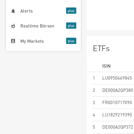
Alerts
Realtime Börsen
My Markets
ETFs
ISIN
1
LU0950669845
2
DE000A2QP380
3
FR0010717090
4
LU1829219390
5
DE000A2QP372