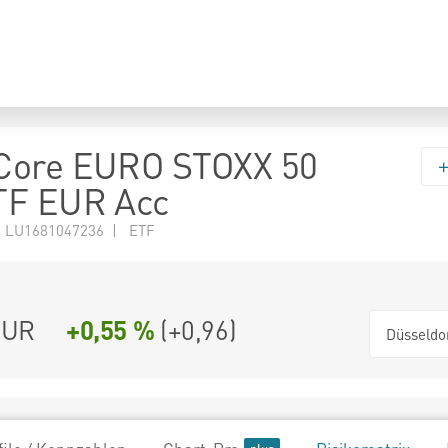
Core EURO STOXX 50
TF EUR Acc
N LU1681047236 | ETF
UR
+0,55 %
(
+0,96
)
Düsseldo