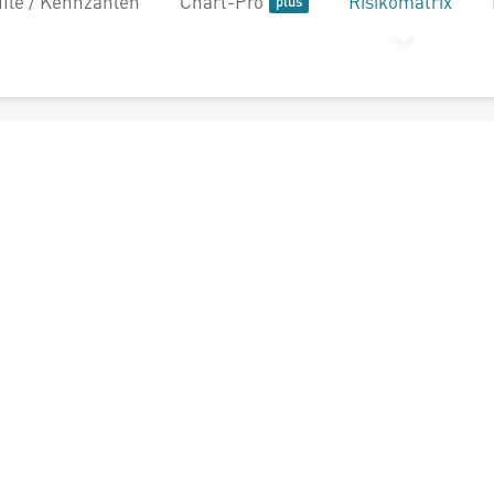
file / Kennzahlen
Chart-Pro
Risikomatrix