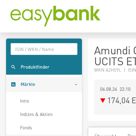
Amundi 
UCITS E
Produktfinder
WKN A2H59L | ISI
Märkte
06.08.26 22:10
174,04
E
Intro
Indizes & Aktien
Fonds