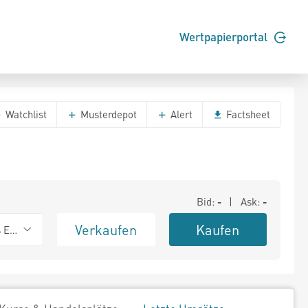
Wertpapierportal
Watchlist
Musterdepot
Alert
Factsheet
Bid:
-
| Ask:
-
Verkaufen
Kaufen
s Exchange