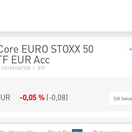
Core EURO STOXX 50
TF EUR Acc
N LU1681047236 | ETF
UR
-0,05 %
(
-0,08
)
SIX Swis