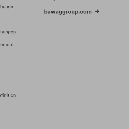
itionen
bawaggroup.com
t
hnungen
gement
efinition