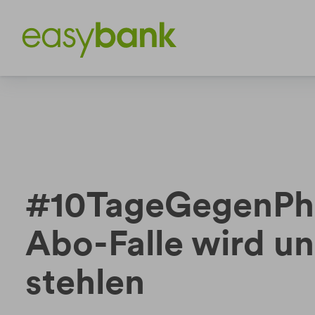
Weiter
Weiter
zum
zur
Inhalt
Fußzeile
#10TageGegenPhi
Abo-Falle wird un
stehlen