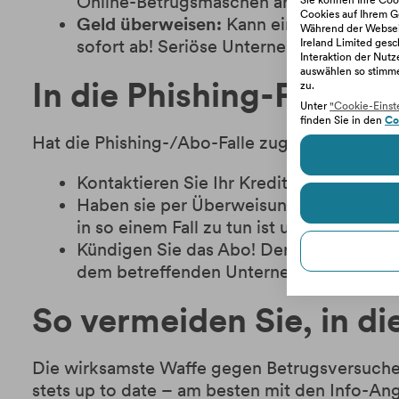
Online-Betrugsmaschen arbeiten sehr oft
Sie können Ihre Cook
Cookies auf Ihrem G
Geld überweisen:
Kann ein Gewinnspiel
Während der Webseit
sofort ab! Seriöse Unternehmen verlang
Ireland Limited gesc
Interaktion der Nut
auswählen so stimm
In die Phishing-Falle g
zu.
Unter
"Cookie-Einst
finden Sie in den
Co
Hat die Phishing-/Abo-Falle zugeschnappt, i
Kontaktieren Sie Ihr Kreditkartenunterne
Haben sie per Überweisung bezahlt, kont
in so einem Fall zu tun ist und ob das K
Kündigen Sie das Abo! Der Abo-Vertrag 
dem betreffenden Unternehmen mit und k
So vermeiden Sie, in di
Die wirksamste Waffe gegen Betrugsversuche is
stets up to date – am besten mit den Info-An