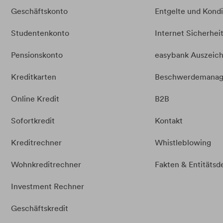
Geschäftskonto
Entgelte und Kond
Studentenkonto
Internet Sicherhei
Pensionskonto
easybank Auszeic
Kreditkarten
Beschwerdemana
Online Kredit
B2B
Sofortkredit
Kontakt
Kreditrechner
Whistleblowing
Wohnkreditrechner
Fakten &
Entitätsd
Investment Rechner
Geschäftskredit