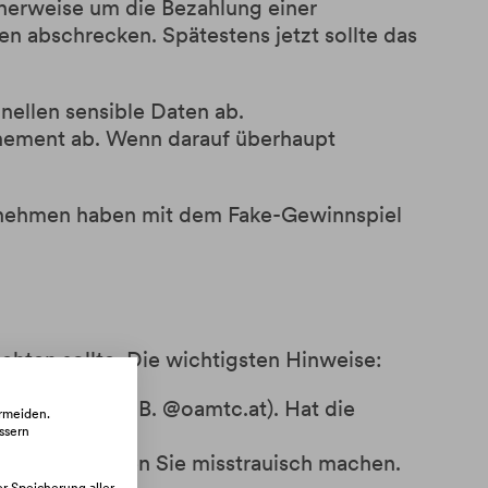
cherweise um die Bezahlung einer
n abschrecken. Spätestens jetzt sollte das
nellen sensible Daten ab.
onnement ab. Wenn darauf überhaupt
rnehmen haben mit dem Fake-Gewinnspiel
chten sollte. Die wichtigsten Hinweise:
le Adresse (z.B. @oamtc.at). Hat die
ermeiden.
 Nachricht!
ssern
ewinn!“ sollten Sie misstrauisch machen.