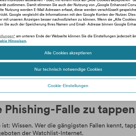
 mit Zeitdruck, um potenzielle Opfer unter Stress
ies individuell auswählen - oder, mit einem Klick auf „Alle Cookies akzeptieren“ d
erät zustimmen. Damit stimmen Sie auch der Nutzung von „Google Enhanced Conve
 nur durch die Überweisung einer Gebühr oder ei
e Nutzung werden E-Mail Adressen erfasst, diese werden verschlüsselt gespeiche
en kein Geld für die Zusendung eines Gewinns.
hickt. Google vergleicht die Informationen mit den Google Konten der Nutzer. Dies
zer mit unseren Anzeigen besser nachvollziehen zu können. Wenn sie „Alle Cookies
en Sie auch der Speicherung Ihres Namen und Email- Adresse binnen Google Enh
etappt: Das können Sie tun
ellungen"
am unteren Ende der Webseite können Sie die Einstellungen jederzeit änd
okie Hinweisen
.
st schnelles Handeln ratsam! Die wichtigsten Han
Alle Cookies akzeptieren
hmen und schildern Sie die Situation! Eventuell is
aktieren Sie umgehend Ihre Bank und schildern Sie
Nur technisch notwendige Cookies
onto gesperrt werden muss.
ist unter falschen Voraussetzungen zustande geko
Cookie-Einstellungen
ündigen sie gleichzeitig schriftlich ihr Abonnem
e Phishing-Falle zu tappen
t: Wissen. Wer die gängigsten Fallen kennt, tappt
geboten der Watchlist-Internet.