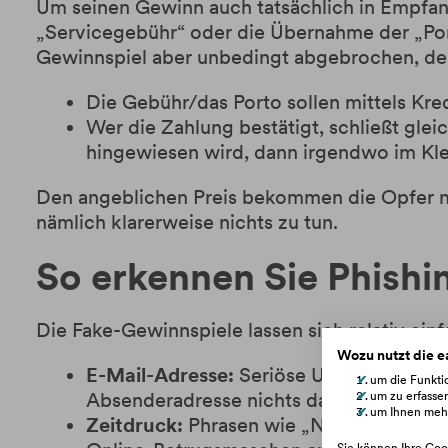
Um seinen Gewinn auch tatsächlich in Empfang
„Servicegebühr“ oder die Übernahme der „Port
Gewinnspiel aber unbedingt abgebrochen, de
Die Gebühr/das Porto sollen mittels Kre
Wer die Zahlung bestätigt, schließt gl
hingewiesen wird, dann irgendwo im Kl
Den angeblichen Preis bekommen die Opfer n
nämlich klarerweise nichts zu tun.
So erkennen Sie Phish
Die Fake-Gewinnspiele lassen sich relativ ein
Wozu nutzt die 
E-Mail-Adresse:
Seriöse Unternehmen nut
um die Funktio
Absenderadresse nichts damit zu tun oder
um zu erfasse
um Ihnen mehr
Zeitdruck:
Phrasen wie „Nur noch XY Exe