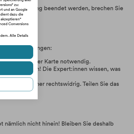
 zu setzen.
er Speicherung aller
rsions“ zu:
ner Portozahlung beendet werden, brechen Sie
rt und an Google
 dient dazu die
 akzeptieren“
anced Conversions
!
ern. Alle Details
dlungsempfehlungen:
t eine Sperre der Karte notwendig.
 die Situation! Die Expert:innen wissen, was
mmen und daher rechtswidrig. Teilen Sie das
ent.
 nämlich nicht hinein! Bleiben Sie deshalb