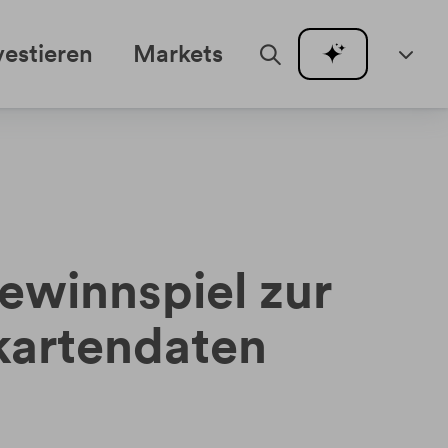
vestieren
Markets
winnspiel zur
tkartendaten