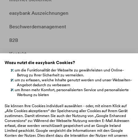
easybank Auszeichnungen
Beschwerdemanagement
B2B
Kontakt
Wozu nutzt die easybank Cookies?
Whistleblowing
um die Funktionalität der Webseite zu gewährleisten und Online-
Betrug zu Ihrer Sicherheit zu vermeiden.
Fakten &
um zu erfassen, welche Inhalte genutzt werden und unser Webseiten-
Entitätsdefinition
Angebot dadurch zu verbessern
um Ihnen mehr Komfort, personalisierten Service und personalisierte
Werbung zu bieten
hilfe.easybank.at
Sie können Ihre Cookies individuell auswählen - oder, mit einem Klick auf
„Alle Cookies akzeptieren“ der Speicherung aller Cookies auf Ihrem Gerät
zustimmen. Damit stimmen Sie auch der Nutzung von „Google Enhanced
easybank.de
Conversions“ zu: Während der Webseite Nutzung werden E-Mail Adressen
erfasst, diese werden verschlüsselt gespeichert und an Google Ireland
Limited geschickt. Google vergleicht die Informationen mit den Google
bawaggroup.com
Konten der Nutzer. Dies dient dazu die Interaktion der Nutzer mit unseren