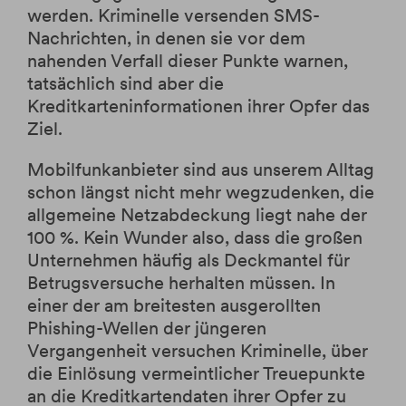
Krypto-ETPs
Aktien
Webinare
Änderung Rateneinzugskonto
werden. Kriminelle versenden SMS-
eBanking Login
Hebelprodukte
Investmentrechner
Änderung Ratentermin
Nachrichten, in denen sie vor dem
Börsenhandel
Wertpapier Blog
nahenden Verfall dieser Punkte warnen,
tatsächlich sind aber die
Direkthandel
Steuerinformationen
Kreditkarteninformationen ihrer Opfer das
Krypto-ETPs
Ziel.
Mobilfunkanbieter sind aus unserem Alltag
schon längst nicht mehr wegzudenken, die
allgemeine Netzabdeckung liegt nahe der
100 %. Kein Wunder also, dass die großen
Unternehmen häufig als Deckmantel für
Betrugsversuche herhalten müssen. In
einer der am breitesten ausgerollten
Phishing-Wellen der jüngeren
Vergangenheit versuchen Kriminelle, über
die Einlösung vermeintlicher Treuepunkte
an die Kreditkartendaten ihrer Opfer zu