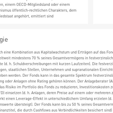
en, einem OECD-Mitgliedsland oder einem
nismus öffentlich-rechtlichen Charakters, dem
iedstaat angehört, emittiert sind
gie
rch eine Kombination aus Kapitalwachstum und Erträgen auf das Fon
weltweit mindestens 70 % seines Gesamtvermögens in festverzinslic
 (d. h. Schuldverschreibungen mit kurzen Laufzeiten). Die festver
en, staatlichen Stellen, Unternehmen und supranationalen Einrichtu
eben werden. Der Fonds kann in das gesamte Spektrum festverzinsli
ting oder Anlagen ohne Rating gehören können. Der Anlageberater (
as Risiko im Portfolio des Fonds zu reduzieren, Investitionskosten z
D) einsetzen (d. h. Anlagen, deren Preise auf einem oder mehreren
t einen Leverage-Effekt in unterschiedlichem Umfang erzielen (d. 
nswerte übersteigt). Der Fonds kann bis zu 50 % seines Gesamtverm
inanztitel, die durch Cashflows aus Verbindlichkeiten besichert sind