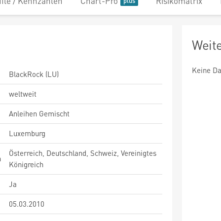
file / Kennzahlen
Chart-Pro
Risikomatrix
Weit
Keine Da
BlackRock (LU)
weltweit
Anleihen Gemischt
Luxemburg
Österreich, Deutschland, Schweiz, Vereinigtes
n
Königreich
Ja
05.03.2010