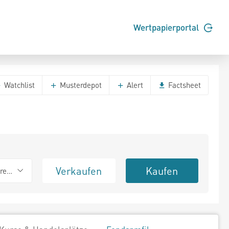
Wertpapierportal
Watchlist
Musterdepot
Alert
Factsheet
Verkaufen
Kaufen
erend