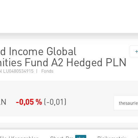
d Income Global
ities Fund A2 Hedged PLN
N LU0480534915 | Fonds
LN
-0,05 %
(
-0,01
)
thesauri