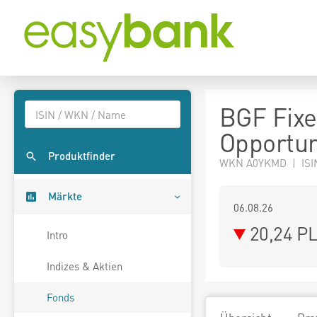
BGF Fixe
Opportun
Produktfinder
WKN A0YKMD | ISI
Märkte
06.08.26
20,24 P
Intro
Indizes & Aktien
Fonds