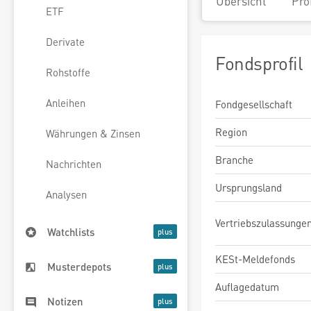
Übersicht
Pro
ETF
Derivate
Fondsprofil
Rohstoffe
Anleihen
Fondgesellschaft
Region
Währungen & Zinsen
Branche
Nachrichten
Ursprungsland
Analysen
Vertriebszulassunge
Watchlists
KESt-Meldefonds
Musterdepots
Auflagedatum
Notizen