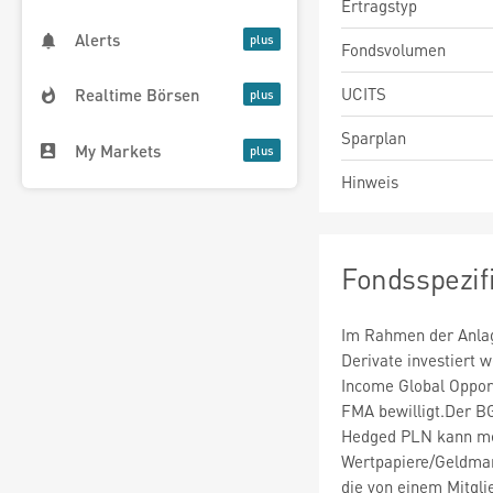
Ertragstyp
Alerts
Fondsvolumen
UCITS
Realtime Börsen
Sparplan
My Markets
Hinweis
Fondsspezif
Im Rahmen der Anlag
Derivate investiert
Income Global Oppor
FMA bewilligt.Der B
Hedged PLN kann me
Wertpapiere/Geldmar
die von einem Mitgli