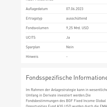
Auflagedatum
07.06.2023
Ertragstyp
ausschüttend
Fondsvolumen
9,25 Mrd. USD
UCITS
Ja
Sparplan
Nein
Hinweis
-
Fondsspezifische Information
Im Rahmen der Anlagestrategie kann in wesentlic
Umfang in Derivate investiert werden.Die
Fondsbestimmungen des BGF Fixed Income Global
Opportunities Fund A3G USD wurden durch die FMA