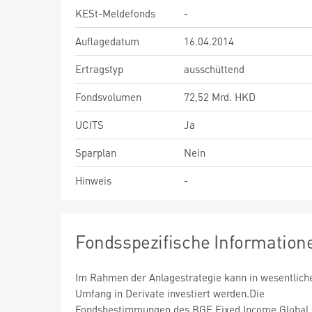
KESt-Meldefonds
-
Auflagedatum
16.04.2014
Ertragstyp
ausschüttend
Fondsvolumen
72,52 Mrd. HKD
UCITS
Ja
Sparplan
Nein
Hinweis
-
Fondsspezifische Information
Im Rahmen der Anlagestrategie kann in wesentlic
Umfang in Derivate investiert werden.Die
Fondsbestimmungen des BGF Fixed Income Global