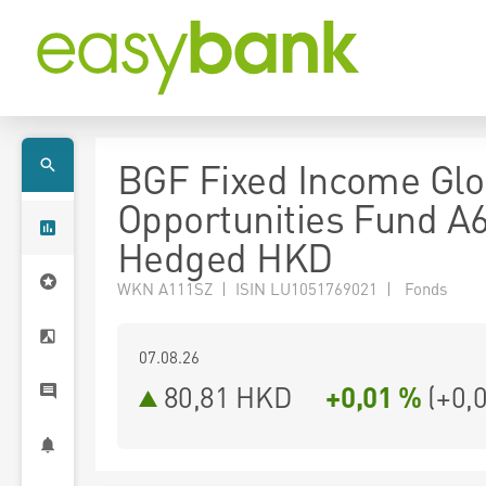
BGF Fixed Income Glo
Opportunities Fund A
Hedged HKD
WKN A111SZ | ISIN LU1051769021 | Fonds
07.08.26
80,81 HKD
+0,01 %
(
+0,