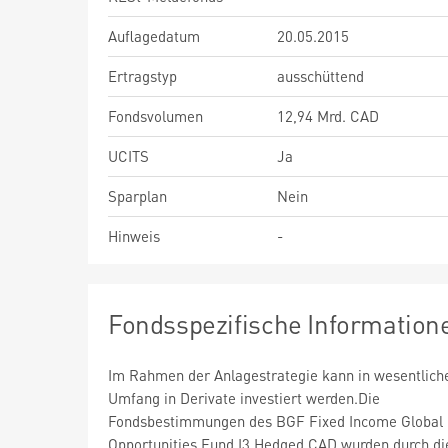
Auflagedatum
20.05.2015
Ertragstyp
ausschüttend
Fondsvolumen
12,94 Mrd. CAD
UCITS
Ja
Sparplan
Nein
Hinweis
-
Fondsspezifische Information
Im Rahmen der Anlagestrategie kann in wesentlic
Umfang in Derivate investiert werden.Die
Fondsbestimmungen des BGF Fixed Income Global
Opportunities Fund I3 Hedged CAD wurden durch d