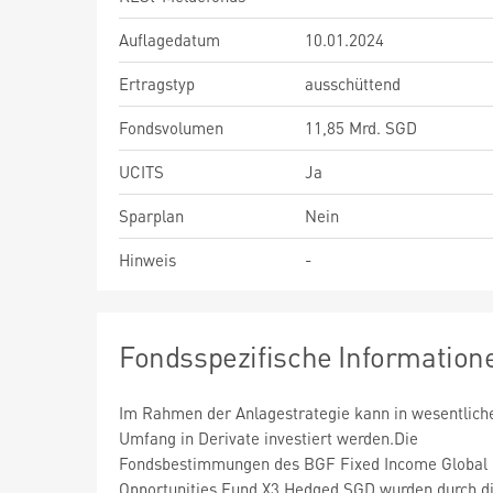
Auflagedatum
10.01.2024
Ertragstyp
ausschüttend
Fondsvolumen
11,85 Mrd. SGD
UCITS
Ja
Sparplan
Nein
Hinweis
-
Fondsspezifische Information
Im Rahmen der Anlagestrategie kann in wesentlic
Umfang in Derivate investiert werden.Die
Fondsbestimmungen des BGF Fixed Income Global
Opportunities Fund X3 Hedged SGD wurden durch d