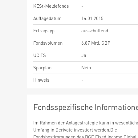
KESt-Meldefonds
-
Auflagedatum
14.01.2015
Ertragstyp
ausschüttend
Fondsvolumen
6,87 Mrd. GBP
UCITS
Ja
Sparplan
Nein
Hinweis
-
Fondsspezifische Information
Im Rahmen der Anlagestrategie kann in wesentlic
Umfang in Derivate investiert werden.Die
Fondsbestimmungen des BGF Fixed Income Global