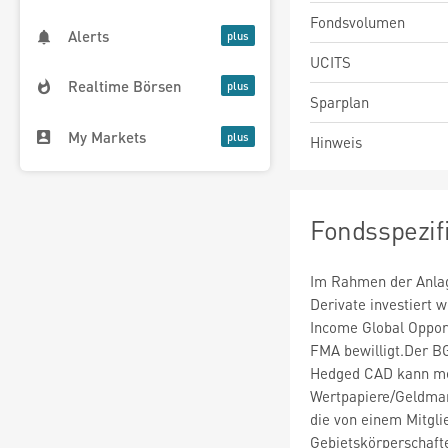
Fondsvolumen
Alerts
UCITS
Realtime Börsen
Sparplan
My Markets
Hinweis
Fondsspezif
Im Rahmen der Anlag
Derivate investiert
Income Global Oppor
FMA bewilligt.Der B
Hedged CAD kann me
Wertpapiere/Geldmar
die von einem Mitgli
Gebietskörperschaft