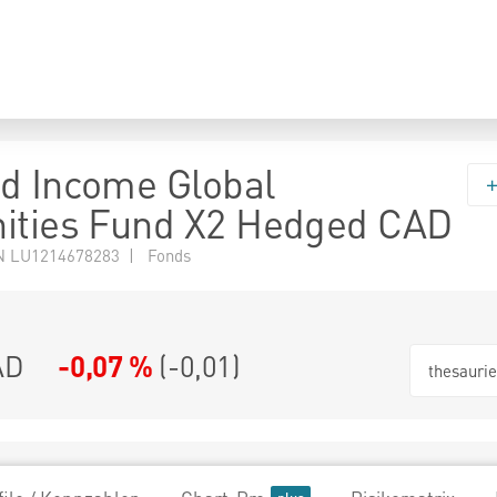
d Income Global
ities Fund X2 Hedged CAD
N LU1214678283 | Fonds
AD
-0,07 %
(
-0,01
)
thesauri