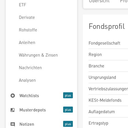
Übersicht
Pro
ETF
Derivate
Fondsprofil
Rohstoffe
Anleihen
Fondgesellschaft
Region
Währungen & Zinsen
Branche
Nachrichten
Ursprungsland
Analysen
Vertriebszulassunge
Watchlists
KESt-Meldefonds
Musterdepots
Auflagedatum
Ertragstyp
Notizen