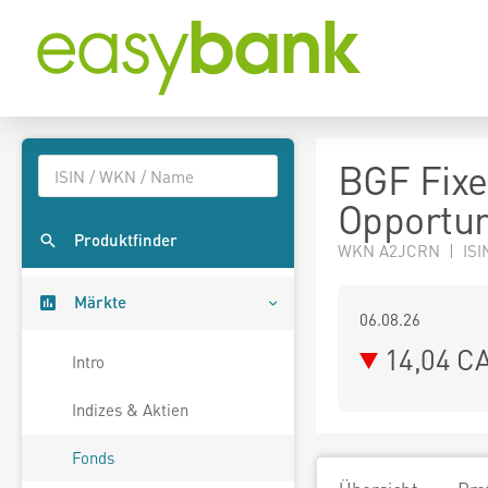
BGF Fixe
Opportun
Produktfinder
WKN A2JCRN | ISI
Märkte
06.08.26
14,04 C
Intro
Indizes & Aktien
Fonds