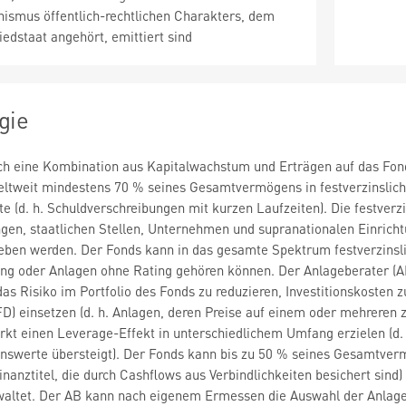
nismus öffentlich-rechtlichen Charakters, dem
iedstaat angehört, emittiert sind
gie
rch eine Kombination aus Kapitalwachstum und Erträgen auf das Fon
weltweit mindestens 70 % seines Gesamtvermögens in festverzinslic
 (d. h. Schuldverschreibungen mit kurzen Laufzeiten). Die festver
en, staatlichen Stellen, Unternehmen und supranationalen Einrichtu
eben werden. Der Fonds kann in das gesamte Spektrum festverzinsli
ting oder Anlagen ohne Rating gehören können. Der Anlageberater (
as Risiko im Portfolio des Fonds zu reduzieren, Investitionskosten z
D) einsetzen (d. h. Anlagen, deren Preise auf einem oder mehreren
t einen Leverage-Effekt in unterschiedlichem Umfang erzielen (d. 
nswerte übersteigt). Der Fonds kann bis zu 50 % seines Gesamtverm
inanztitel, die durch Cashflows aus Verbindlichkeiten besichert sind
waltet. Der AB kann nach eigenem Ermessen die Auswahl der Anlagen