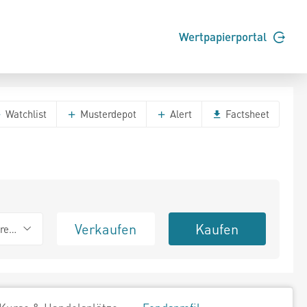
Wertpapierportal
Watchlist
Musterdepot
Alert
Factsheet
Verkaufen
Kaufen
erend