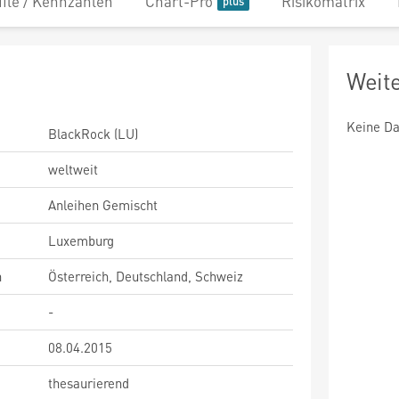
file / Kennzahlen
Chart-Pro
Risikomatrix
Weit
Keine Da
BlackRock (LU)
weltweit
Anleihen Gemischt
Luxemburg
n
Österreich, Deutschland, Schweiz
-
08.04.2015
thesaurierend