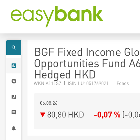
BGF Fixed Income Glo
Opportunities Fund A
Hedged HKD
WKN A111SZ | ISIN LU1051769021 | Fonds
06.08.26
80,80 HKD
-0,07 %
(
-0,0