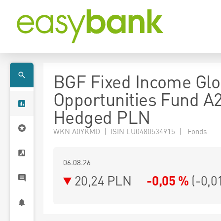
BGF Fixed Income Glo
Opportunities Fund A
Hedged PLN
WKN A0YKMD | ISIN LU0480534915 | Fonds
06.08.26
20,24 PLN
-0,05 %
(
-0,0