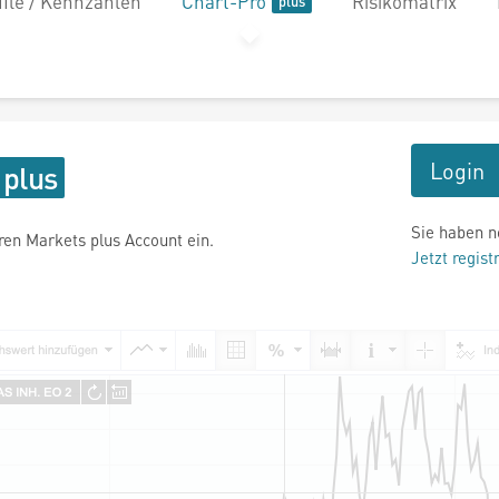
file / Kennzahlen
Chart-Pro
Risikomatrix
Login
Sie haben n
hren Markets plus Account ein.
Jetzt regist