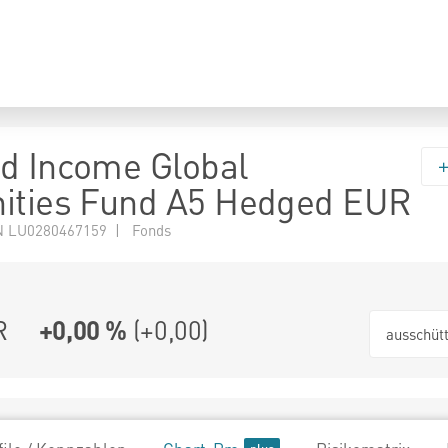
d Income Global
ities Fund A5 Hedged EUR
N LU0280467159 | Fonds
R
+0,00 %
(
+0,00
)
ausschüt