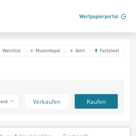
Wertpapierportal
Watchlist
Musterdepot
Alert
Factsheet
Verkaufen
Kaufen
tend