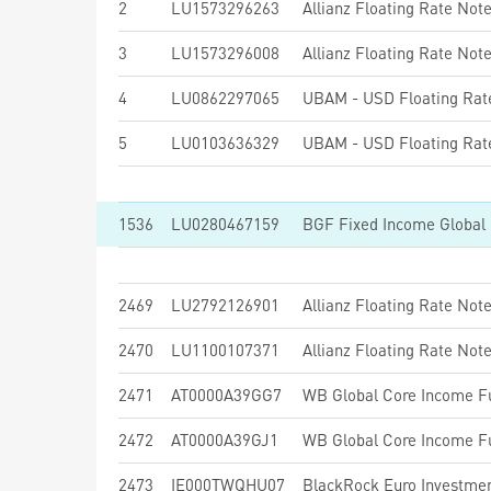
2
LU1573296263
3
LU1573296008
4
LU0862297065
UBAM - USD Floating Ra
5
LU0103636329
UBAM - USD Floating Rat
1536
LU0280467159
2469
LU2792126901
Allianz Floating Rate Not
2470
LU1100107371
Allianz Floating Rate Note
2471
AT0000A39GG7
WB Global Core Income Fun
2472
AT0000A39GJ1
WB Global Core Income Fu
2473
IE000TWQHU07