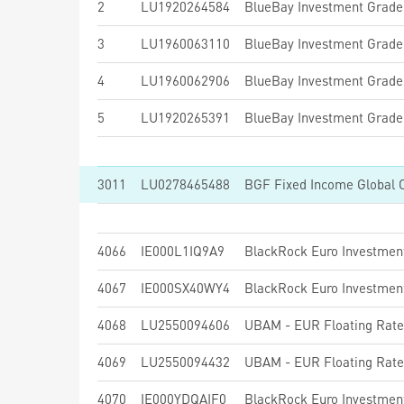
2
LU1920264584
3
LU1960063110
4
LU1960062906
5
LU1920265391
3011
LU0278465488
4066
IE000L1IQ9A9
4067
IE000SX40WY4
4068
LU2550094606
UBAM - EUR Floating Rat
4069
LU2550094432
UBAM - EUR Floating Rat
4070
IE000YDQAIF0