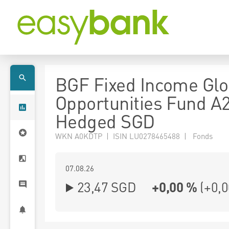
BGF Fixed Income Glo
Opportunities Fund A
Hedged SGD
WKN A0KDTP | ISIN LU0278465488 | Fonds
07.08.26
23,47 SGD
+0,00 %
(
+0,0