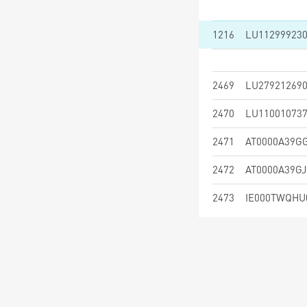
1216
LU11299923
2469
LU27921269
2470
LU11001073
2471
AT0000A39G
2472
AT0000A39GJ
2473
IE000TWQHU