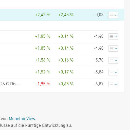
+2,42 %
+2,45 %
-0,03
+1,85 %
+0,14 %
-4,48
+1,85 %
+0,14 %
-4,48
+1,56 %
+0,16 %
-5,70
+1,52 %
+0,17 %
-5,84
BlackRock Euro Investment Grade Fixed Maturity Bond Fund 2026 C Dist Hedged Dist CHF
-1,95 %
+0,65 %
-6,87
e von
MountainView
.
üsse auf die künftige Entwicklung zu.