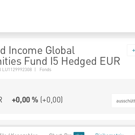
d Income Global
ities Fund I5 Hedged EUR
 LU1129992308 | Fonds
R
+0,00 %
(
+0,00
)
ausschüt