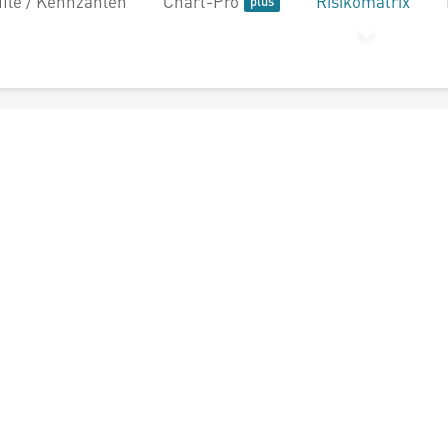
file / Kennzahlen
Chart-Pro
Risikomatrix