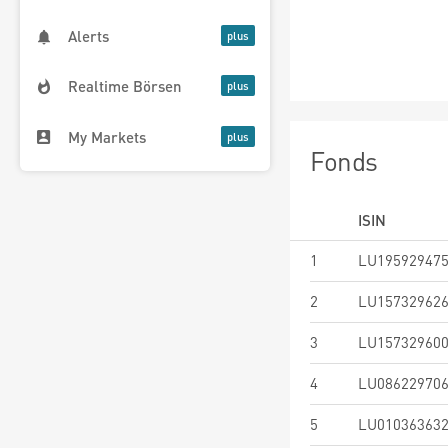
Alerts
Realtime Börsen
My Markets
Fonds
ISIN
1
LU19592947
2
LU15732962
3
LU15732960
4
LU08622970
5
LU01036363