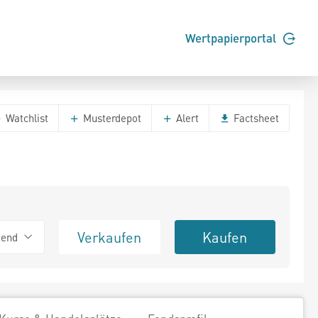
Wertpapierportal
Watchlist
Musterdepot
Alert
Factsheet
Verkaufen
Kaufen
tend