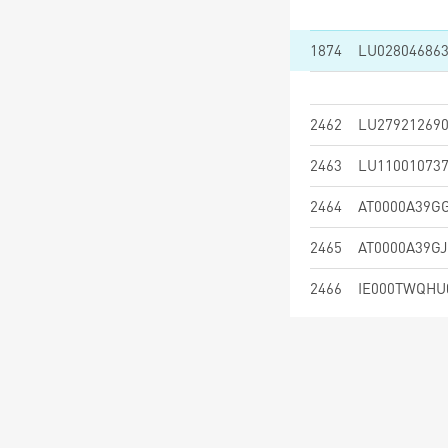
1874
LU02804686
2462
LU27921269
2463
LU11001073
2464
AT0000A39G
2465
AT0000A39GJ
2466
IE000TWQHU