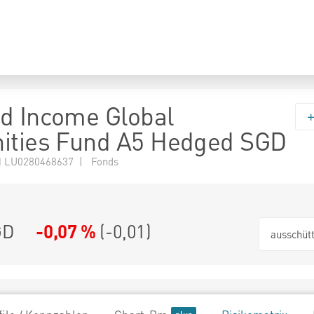
d Income Global
ities Fund A5 Hedged SGD
 LU0280468637 | Fonds
GD
-0,07 %
(
-0,01
)
ausschüt