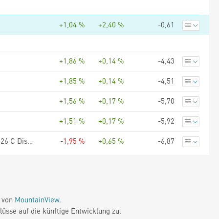
+1,04 %
+2,40 %
-0,61
+1,86 %
+0,14 %
-4,43
+1,85 %
+0,14 %
-4,51
+1,56 %
+0,17 %
-5,70
+1,51 %
+0,17 %
-5,92
BlackRock Euro Investment Grade Fixed Maturity Bond Fund 2026 C Dist Hedged Dist CHF
-1,95 %
+0,65 %
-6,87
e von
MountainView
.
üsse auf die künftige Entwicklung zu.