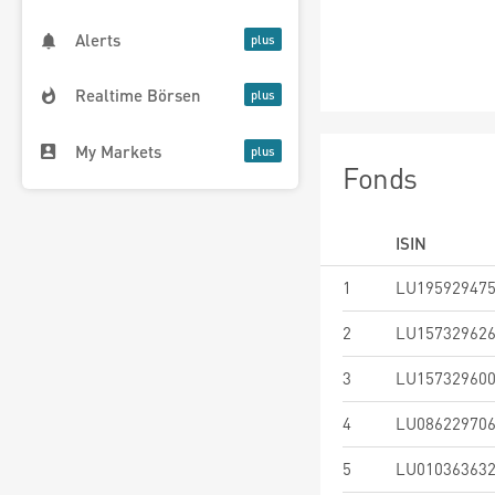
Alerts
Realtime Börsen
My Markets
Fonds
ISIN
1
LU19592947
2
LU15732962
3
LU15732960
4
LU08622970
5
LU01036363