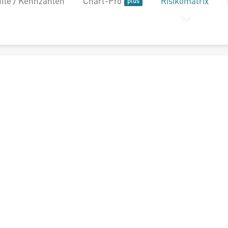
file / Kennzahlen
Chart-Pro
Risikomatrix