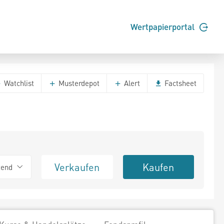
Wertpapierportal
Watchlist
Musterdepot
Alert
Factsheet
Verkaufen
Kaufen
tend