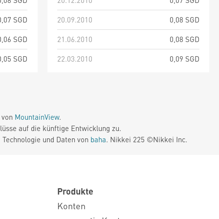
0,08 SGD
20.12.2010
0,07 SGD
0,07 SGD
20.09.2010
0,08 SGD
0,06 SGD
21.06.2010
0,08 SGD
0,05 SGD
22.03.2010
0,09 SGD
e von
MountainView
.
üsse auf die künftige Entwicklung zu.
. Technologie und Daten von
baha
. Nikkei 225 ©Nikkei Inc.
Produkte
Konten