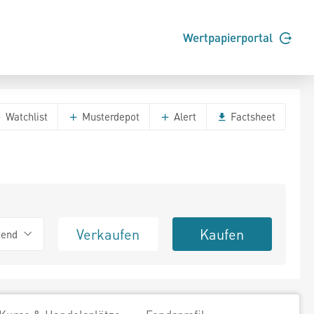
Wertpapierportal
Watchlist
Musterdepot
Alert
Factsheet
Verkaufen
Kaufen
tend