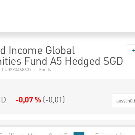
d Income Global
ities Fund A5 Hedged SGD
 LU0280468637 | Fonds
GD
-0,07 %
(
-0,01
)
ausschüt